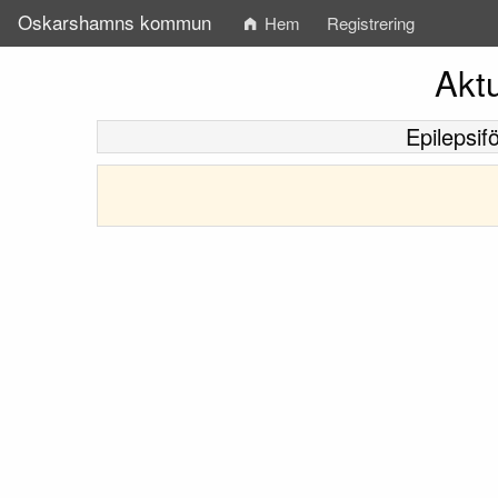
Oskarshamns kommun
Hem
Registrering
Aktu
Epilepsif