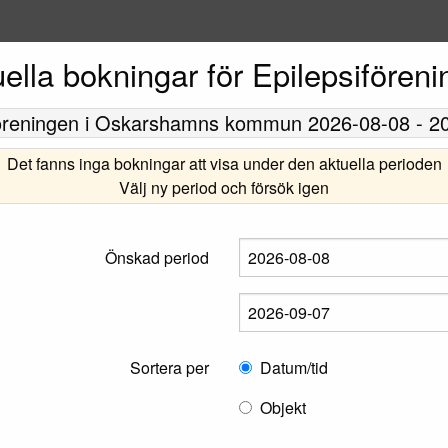
ella bokningar för Epilepsifören
öreningen
i Oskarshamns kommun
2026-08-08
-
2
Det fanns inga bokningar att visa under den aktuella perioden
Välj ny period och försök igen
Önskad period
Sortera per
Datum/tid
Objekt