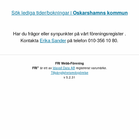
Sök lediga tider/bokningar i
Oskarshamns kommun
Har du frågor eller synpunkter på vårt föreningsregister .
Kontakta
Erika Sander
på telefon 010-356 10 80.
FRI Webb-Förening
®
FRI
är ett av
Idavall Data AB
registrerat varumärke.
Tillgänglighetsredogörelse
v 5.2.31