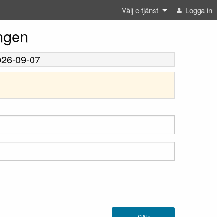
Välj e-tjänst
Logga in
ingen
026-09-07