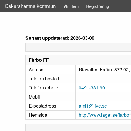
Oskarshamns kommun
Hem
Registrering
Senast uppdaterad: 2026-03-09
Fårbo FF
Adress
Riavallen Fårbo, 572 92
Telefon bostad
Telefon arbete
0491-331 90
Mobil
E-postadress
aml1@live.se
Hemsida
http://www.laget.se/farbof