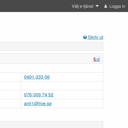
Välj e-tjänst
Logga in
Skriv ut
0491-333 06
076-309 74 52
aml1@live.se